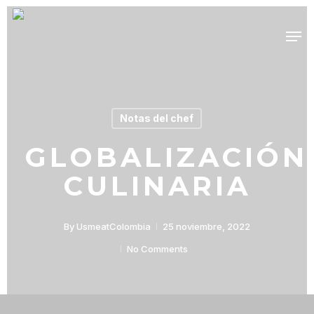
Skip
Men
to
main
content
Notas del chef
GLOBALIZACIÓN
CULINARIA
By
UsmeatColombia
25 noviembre, 2022
No Comments