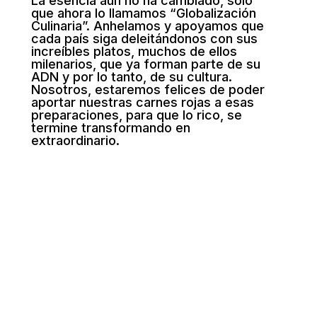
La esencia aún no ha cambiado, sólo
que ahora lo llamamos “Globalización
Culinaria”. Anhelamos y apoyamos que
cada país siga deleitándonos con sus
increíbles platos, muchos de ellos
milenarios, que ya forman parte de su
ADN y por lo tanto, de su cultura.
Nosotros, estaremos felices de poder
aportar nuestras carnes rojas a esas
preparaciones, para que lo rico, se
termine transformando en
extraordinario.
Nicolás
Diaz
Chef Ejecutivo
U.S. MEAT EXPORT FEDERATION