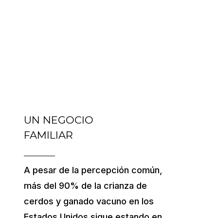
su sabor, jugosidad y ternura. Los cortes de
carne con mayor marmoleo tienden a ser
más sabrosos y suculentos cuando se
cocinan.
UN NEGOCIO
FAMILIAR
A pesar de la percepción común,
más del 90% de la crianza de
cerdos y ganado vacuno en los
Estados Unidos sigue estando en