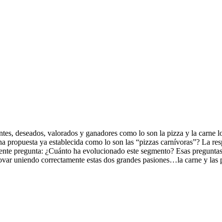
entes, deseados, valorados y ganadores como lo son la pizza y la carne 
na propuesta ya establecida como lo son las “pizzas carnívoras”? La resp
iente pregunta: ¿Cuánto ha evolucionado este segmento? Esas preguntas
ovar uniendo correctamente estas dos grandes pasiones…la carne y las 