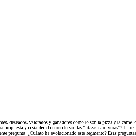
entes, deseados, valorados y ganadores como lo son la pizza y la carne 
na propuesta ya establecida como lo son las “pizzas carnívoras”? La resp
iente pregunta: ¿Cuánto ha evolucionado este segmento? Esas preguntas