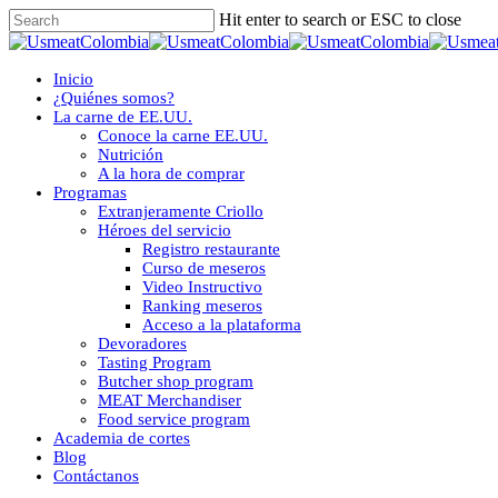
Skip
Hit enter to search or ESC to close
to
Close
main
Search
content
Menu
Inicio
¿Quiénes somos?
La carne de EE.UU.
Conoce la carne EE.UU.
Nutrición
A la hora de comprar
Programas
Extranjeramente Criollo
Héroes del servicio
Registro restaurante
Curso de meseros
Video Instructivo
Ranking meseros
Acceso a la plataforma
Devoradores
Tasting Program
Butcher shop program
MEAT Merchandiser
Food service program
Academia de cortes
Blog
Contáctanos