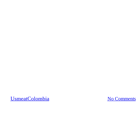
Notas del chef
I LOVE PIZZA
By
UsmeatColombia
1 marzo, 2021
julio 21st, 2026
No Comments