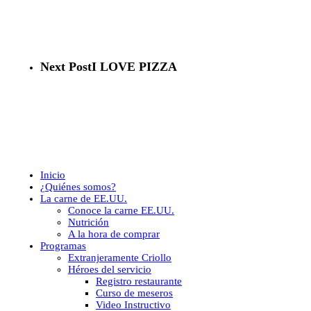
Next Post
I LOVE PIZZA
Close
Inicio
Menu
¿Quiénes somos?
La carne de EE.UU.
Conoce la carne EE.UU.
Nutrición
A la hora de comprar
Programas
Extranjeramente Criollo
Héroes del servicio
Registro restaurante
Curso de meseros
Video Instructivo