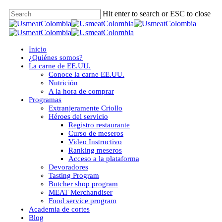
Skip
Hit enter to search or ESC to close
to
Close
main
Search
content
Menu
Inicio
¿Quiénes somos?
La carne de EE.UU.
Conoce la carne EE.UU.
Nutrición
A la hora de comprar
Programas
Extranjeramente Criollo
Héroes del servicio
Registro restaurante
Curso de meseros
Video Instructivo
Ranking meseros
Acceso a la plataforma
Devoradores
Tasting Program
Butcher shop program
MEAT Merchandiser
Food service program
Academia de cortes
Blog