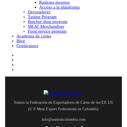
Ranking meseros
Acceso a la plataforma
Devoradores
Tasting Program
Butcher shop program
MEAT Merchandiser
Food service program
Academia de cortes
Blog
Contáctanos
facebook
youtube
instagram
tiktok
Somos la Federación de Exportadores de Carne de los EE.UU
(U.S Meat Export Federation) en Colombia.
info@usmeatcolombia.com