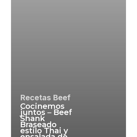
Recetas Beef
Cocinemos
juntos – Beef
Shank
Braseado
estilo Thai y
ensalada de