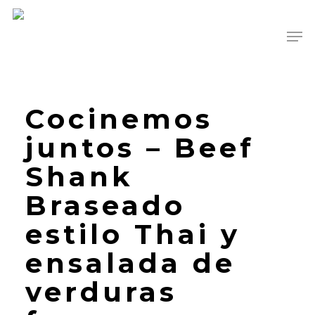
Skip
Men
to
main
content
Cocinemos
juntos – Beef
Shank
Braseado
estilo Thai y
ensalada de
verduras