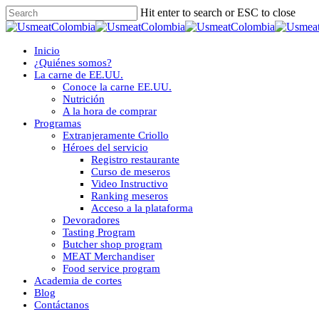
Skip
Hit enter to search or ESC to close
to
Close
main
Search
content
Menu
Inicio
¿Quiénes somos?
La carne de EE.UU.
Conoce la carne EE.UU.
Nutrición
A la hora de comprar
Programas
Extranjeramente Criollo
Héroes del servicio
Registro restaurante
Curso de meseros
Video Instructivo
Ranking meseros
Acceso a la plataforma
Devoradores
Tasting Program
Butcher shop program
MEAT Merchandiser
Food service program
Academia de cortes
Blog
Contáctanos