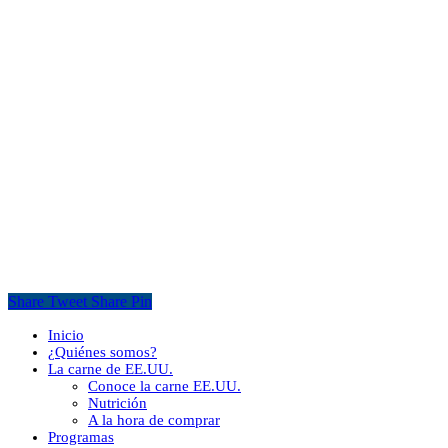
Share
Tweet
Share
Pin
Close
Inicio
Menu
¿Quiénes somos?
La carne de EE.UU.
Conoce la carne EE.UU.
Nutrición
A la hora de comprar
Programas