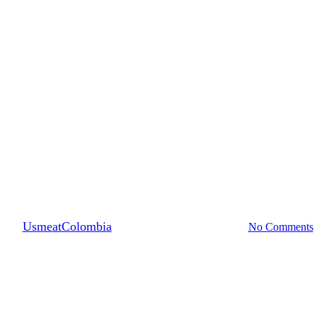
Recetas Beef
inemos juntos – BACK RIBS pica
By
UsmeatColombia
13 mayo, 2021
julio 21st, 2026
No Comments