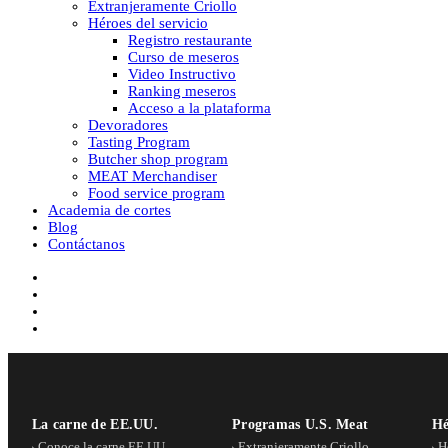
Extranjeramente Criollo
Héroes del servicio
Registro restaurante
Curso de meseros
Video Instructivo
Ranking meseros
Acceso a la plataforma
Devoradores
Tasting Program
Butcher shop program
MEAT Merchandiser
Food service program
Academia de cortes
Blog
Contáctanos
facebook
youtube
instagram
tiktok
La carne de EE.UU.
Programas U.S. Meat
Hé
Conoce la carne EE.UU.
Extranjeramente Criollo
H