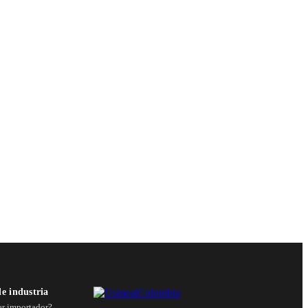
de industria
er importador?