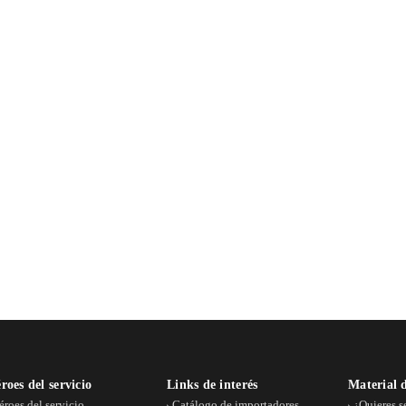
roes del servicio
Links de interés
Material 
éroes del servicio
Catálogo de importadores
¿Quieres s