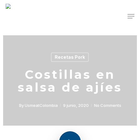
Skip
Men
to
main
content
Recetas Pork
Costillas en
salsa de ajíes
By
UsmeatColombia
9 junio, 2020
No Comments
Play Video