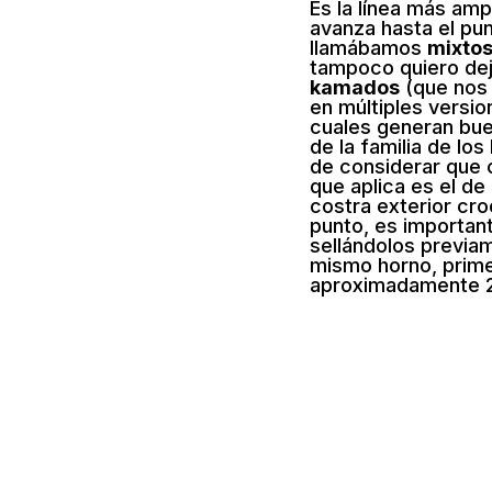
Es la línea más ampl
avanza hasta el pu
llamábamos
mixtos
tampoco quiero dej
kamados
(que nos 
en múltiples
versio
cuales generan bue
de la familia de lo
de considerar que 
que aplica es el de
costra exterior cro
punto, es importan
sellándolos previam
mismo horno, prime
aproximadamente 2