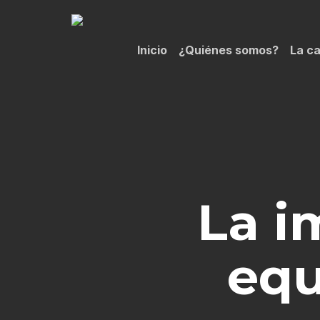
Skip
to
Inicio
¿Quiénes somos?
La ca
main
content
La i
equ