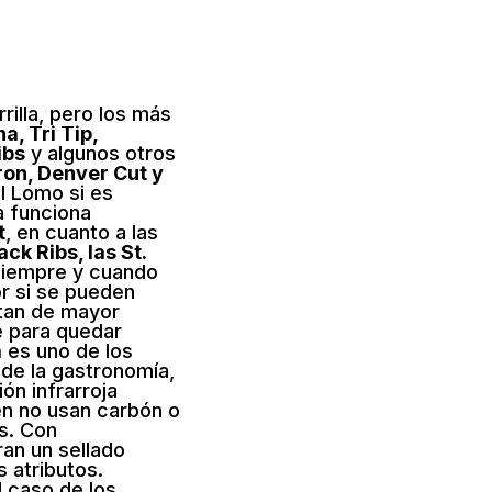
rilla, pero los más
a, Tri Tip,
ibs
y algunos otros
Iron, Denver Cut y
el Lomo si es
a funciona
t
, en cuanto a las
ck Ribs, las St.
siempre y cuando
or si se pueden
itan de mayor
 para quedar
a
es uno de los
de la gastronomía,
ón infrarroja
en no usan carbón o
s. Con
an un sellado
 atributos.
l caso de los