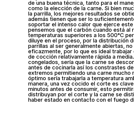
de una buena técnica, tanto para el mane
como la elección de la carne. Si bien mu
la parrilla, los mejores resultados se obt
además tienen que ser lo suficientement
soportar el intenso calor que ejerce est
pensemos que el carbón cuando está al r
temperaturas superiores a los 500°C per
diluye en el proceso, por la distribución 
parrillas al ser generalmente abiertas, n
eficazmente, por lo que es ideal trabaja
de cocción relativamente rápida a media.
congelados, sería que la carne se descon
antes de cocinarla así los constrastes d
extremos permitiendo una carne mucho m
óptimo sería trabajarla a temperatura am
manera, una vez cocido el corte es clav
minutos antes de consumir, esto permitirá
distribuyan por el corte y la carne se di
haber estado en contacto con el fuego d