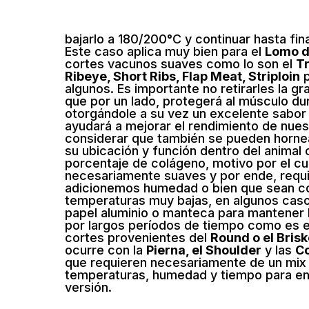
bajarlo a 180/200°C y continuar hasta fina
Este caso aplica muy bien para el
Lomo d
cortes vacunos suaves como lo son el
Tr
Ribeye, Short Ribs, Flap Meat, Striploin
p
algunos. Es importante no retirarles la g
que por un lado, protegerá al músculo du
otorgándole a su vez un excelente sabor 
ayudará a mejorar el rendimiento de nues
considerar que también se pueden horne
su ubicación y función dentro del animal 
porcentaje de colágeno, motivo por el cu
necesariamente suaves y por ende, requ
adicionemos humedad o bien que sean c
temperaturas muy bajas, en algunos cas
papel aluminio o manteca para mantener 
por largos períodos de tiempo como es e
cortes provenientes del
Round o el Brisk
ocurre con la
Pierna, el Shoulder
y las
Co
que requieren necesariamente de un mix 
temperaturas, humedad y tiempo para en
versión.