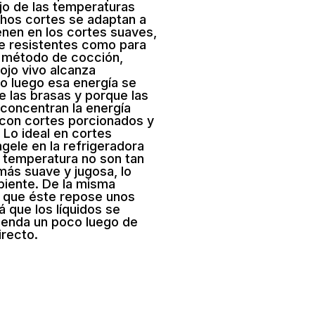
jo de las temperaturas
chos cortes se adaptan a
ienen en los cortes suaves,
e resistentes como para
e método de cocción,
ojo vivo alcanza
o luego esa energía se
de las brasas y porque las
o concentran la energía
r con cortes porcionados y
 Lo ideal en cortes
gele en la refrigeradora
e temperatura no son tan
ás suave y jugosa, lo
biente. De la misma
e que éste repose unos
 que los líquidos se
stienda un poco luego de
irecto.