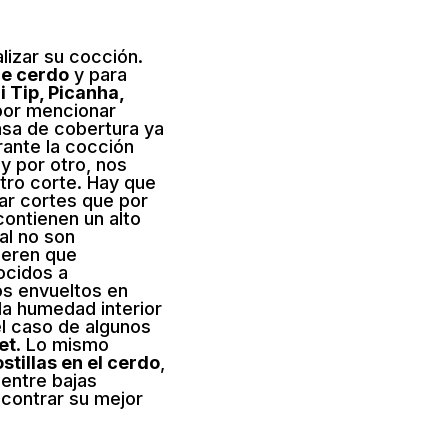
lizar su cocción.
e cerdo
y para
i Tip, Picanha,
or mencionar
rasa de cobertura ya
rante la cocción
y por otro, nos
tro corte. Hay que
ar cortes que por
contienen un alto
al no son
ieren que
ocidos a
os envueltos en
la humedad interior
l caso de algunos
et
. Lo mismo
stillas en el cerdo
,
entre bajas
contrar su mejor