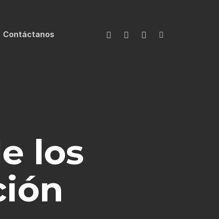
facebook
youtube
instagram
tiktok
Contáctanos
e los
ción