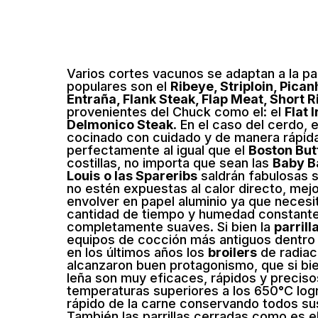
Varios cortes vacunos se adaptan a la par
populares son el
Ribeye, Striploin, Picanh
Entraña, Flank Steak, Flap Meat, Short R
provenientes del Chuck como el: el
Flat 
Delmonico Steak
. En el caso del cerdo, 
cocinado con cuidado y de manera rápid
perfectamente al igual que el
Boston But
costillas, no importa que sean las
Baby Ba
Louis
o las Spareribs
saldrán fabulosas 
no estén expuestas al calor directo, mej
envolver en papel aluminio ya que neces
cantidad de tiempo y humedad constante
completamente suaves. Si bien la
parrill
equipos de cocción más antiguos dentro 
en los últimos años los
broilers
de radiaci
alcanzaron buen protagonismo, que si bi
leña son muy eficaces, rápidos y preciso
temperaturas superiores a los 650°C logr
rápido de la carne conservando todos sus
También las parrillas cerradas como es e