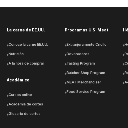
La carne de EE.UU.
Programas U.S. Meat
Hé
Conoce la carne EE.UU.
Extranjeramente Criollo
H
Nutrición
Devoradores
R
A la hora de comprar
Tasting Program
C
Butcher Shop Program
R
Académico
MEAT Merchandiser
A
Food Service Program
Cursos online
Academia de cortes
Glosario de cortes