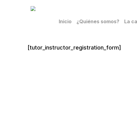
Skip
to
Inicio
¿Quiénes somos?
La ca
main
content
[tutor_instructor_registration_form]