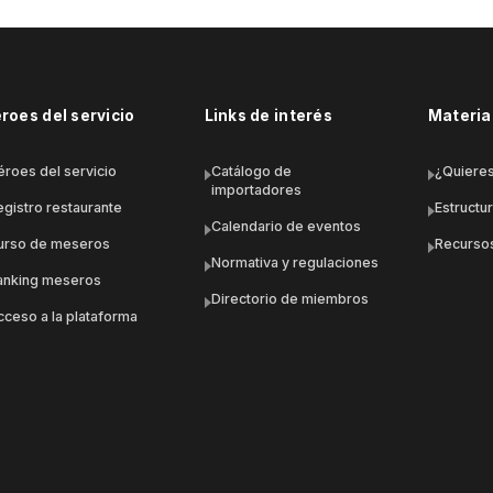
roes del servicio
Links de interés
Material
éroes del servicio
Catálogo de
¿Quieres
importadores
egistro restaurante
Estructu
Calendario de eventos
urso de meseros
Recursos
Normativa y regulaciones
anking meseros
Directorio de miembros
cceso a la plataforma