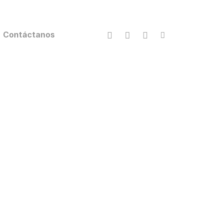
facebook
youtube
instagram
tiktok
Contáctanos