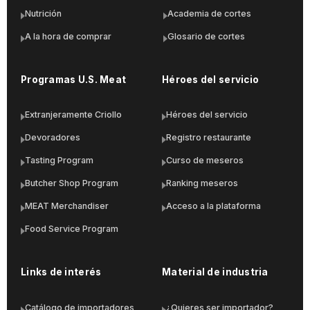
Nutrición
Academia de cortes
A la hora de comprar
Glosario de cortes
Programas U.S. Meat
Héroes del servicio
Extranjeramente Criollo
Héroes del servicio
Devoradores
Registro restaurante
Tasting Program
Curso de meseros
Butcher Shop Program
Ranking meseros
MEAT Merchandiser
Acceso a la plataforma
Food Service Program
Links de interés
Material de industria
Catálogo de importadores
¿Quieres ser importador?