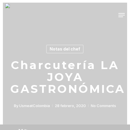
Skip
Men
to
main
content
Notas del chef
Charcutería LA
JOYA
GASTRONÓMICA
By
UsmeatColombia
28 febrero, 2020
No Comments