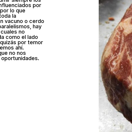
nfluenciados por
 por lo que
oda la
un vacuno o cerdo
paralelismos, hay
cuales no
da como el lado
 quizás por temor
emos ahí.
 que no nos
 oportunidades.