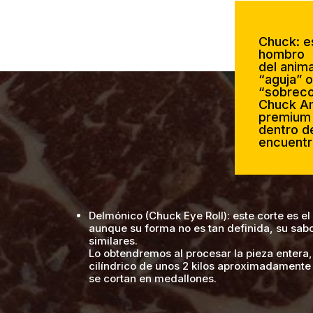
Chuck: e
hombro
del anim
“aguja” o
“sobrecos
Chuck Am
premium 
dentro d
encuentr
Delmónico (Chuck Eye Roll): este corte es el
aunque su forma no es tan definida, su sa
similares.
Lo obtendremos al procesar la pieza entera,
cilíndrico de unos 2 kilos aproximadamente 
se cortan en medallones.