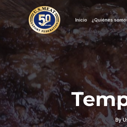
Skip
to
Inicio
¿Quiénes somo
main
content
Tempo
By
U