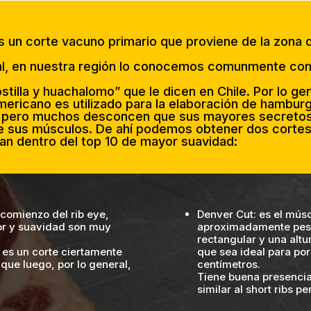
s un corte vacuno primario que proviene de la zona 
al, en nuestra región lo conocemos comunmente co
tilla y huachalomo” que le dicen en Chile. Por lo gen
ericano es utilizado para la elaboración de hambur
pero muchos desconcen que sus mayores secretos
e sus músculos. De ahí podemos obtener dos cortes
an dentro del top 10 de mayor suavidad:
 comienzo del rib eye,
Denver Cut: es el músc
bor y suavidad son muy
aproximadamente pesa 
rectangular y una altu
 es un corte ciertamente
que sea ideal para porc
que luego, por lo general,
centímetros.
Tiene buena presenci
similar al short ribs 