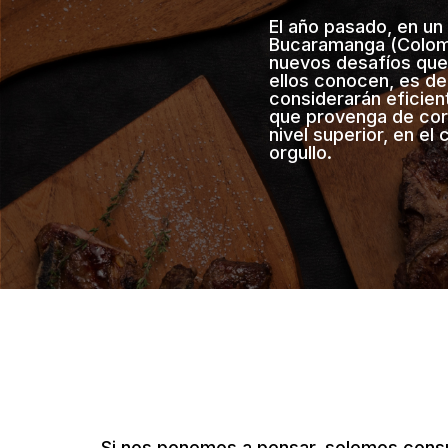
El año pasado, en un
Bucaramanga (Colomb
nuevos desafíos que 
ellos conocen, es d
considerarán eficien
que provenga de cor
nivel superior, en el
orgullo.
Si nos ponemos a pensar, solemos cons