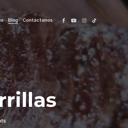
facebook
youtube
instagram
tiktok
es
Blog
Contáctanos
rillas
ts