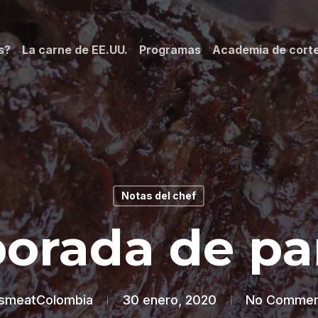
s?
La carne de EE.UU.
Programas
Academia de cort
Notas del chef
rada de par
smeatColombia
30 enero, 2020
No Commen