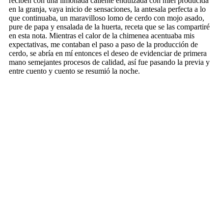
reciben con una limonada caliente endulzada con miel producida
en la granja, vaya inicio de sensaciones, la antesala perfecta a lo
que continuaba, un maravilloso lomo de cerdo con mojo asado,
pure de papa y ensalada de la huerta, receta que se las compartiré
en esta nota. Mientras el calor de la chimenea acentuaba mis
expectativas, me contaban el paso a paso de la producción de
cerdo, se abría en mí entonces el deseo de evidenciar de primera
mano semejantes procesos de calidad, así fue pasando la previa y
entre cuento y cuento se resumió la noche.
Suena la alarma a las 5:30am, frío, pero siento el calor