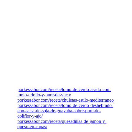
Nos disponemos al turno de la tarde, caminamos
hacia la zona de engorde no antes sin nuevamente
pasar por los más rigurosos controles de
bioseguridad, cambio de ropa, botas limpias, otro
set de uniformes, guantes y rejilla de cabello.
Nuevamente camino entre los pasillos de los
corrales extasiado de la limpieza, adecuando cada
uno de los comederos con su ración perfectamente
estandarizada, veterinario a bordo, controlando
cada uno de los aspectos de la producción.
Posa el sol, se oscurece, seguramente mañana otro
día más en la producción técnica de cerdo
americano.
RECOMENDACIONES DE RECETAS:
porkessabor.com/receta/lomo-de-cerdo-asado-con-
mojo-criollo-y-pure-de-yuca/
porkessabor.com/receta/chuletas-estilo-mediterraneo
porkessabor.com/receta/lomo-de-cerdo-deshebrado-
con-salsa-de-soja-de-guayaba-sobre-pure-de-
coliflor-y-ajo/
porkessabor.com/receta/quesadillas-de-jamon-y-
queso-en-capas/