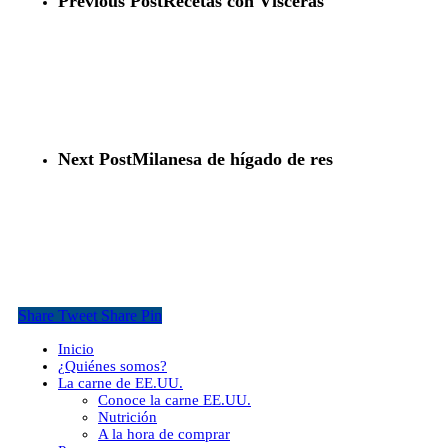
Previous Post
Recetas con Vísceras
Next Post
Milanesa de hígado de res
Share
Tweet
Share
Pin
Close
Inicio
Menu
¿Quiénes somos?
La carne de EE.UU.
Conoce la carne EE.UU.
Nutrición
A la hora de comprar