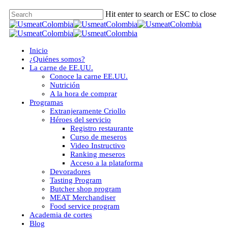
Skip
Hit enter to search or ESC to close
to
Close
main
Search
content
Menu
Inicio
¿Quiénes somos?
La carne de EE.UU.
Conoce la carne EE.UU.
Nutrición
A la hora de comprar
Programas
Extranjeramente Criollo
Héroes del servicio
Registro restaurante
Curso de meseros
Video Instructivo
Ranking meseros
Acceso a la plataforma
Devoradores
Tasting Program
Butcher shop program
MEAT Merchandiser
Food service program
Academia de cortes
Blog