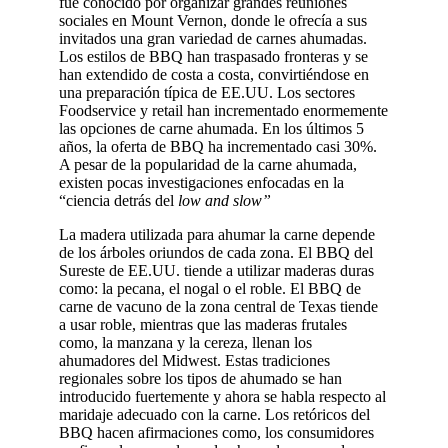
fue conocido por organizar grandes reuniones
sociales en Mount Vernon, donde le ofrecía a sus
invitados una gran variedad de carnes ahumadas.
Los estilos de BBQ han traspasado fronteras y se
han extendido de costa a costa, convirtiéndose en
una preparación típica de EE.UU. Los sectores
Foodservice y retail han incrementado enormemente
las opciones de carne ahumada. En los últimos 5
años, la oferta de BBQ ha incrementado casi 30%.
A pesar de la popularidad de la carne ahumada,
existen pocas investigaciones enfocadas en la
“ciencia detrás del
low and slow”
La madera utilizada para ahumar la carne depende
de los árboles oriundos de cada zona. El BBQ del
Sureste de EE.UU. tiende a utilizar maderas duras
como: la pecana, el nogal o el roble. El BBQ de
carne de vacuno de la zona central de Texas tiende
a usar roble, mientras que las maderas frutales
como, la manzana y la cereza, llenan los
ahumadores del Midwest. Estas tradiciones
regionales sobre los tipos de ahumado se han
introducido fuertemente y ahora se habla respecto al
maridaje adecuado con la carne. Los retóricos del
BBQ hacen afirmaciones como, los consumidores