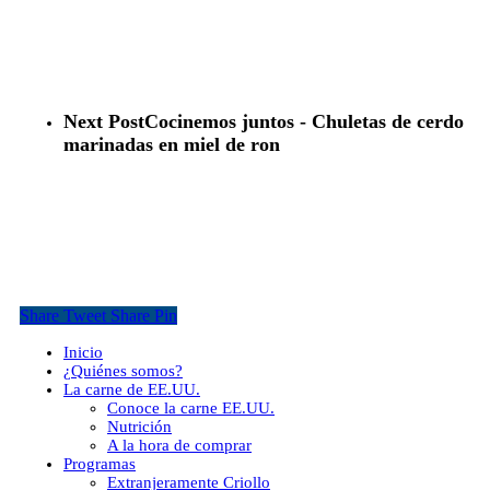
Next Post
Cocinemos juntos - Chuletas de cerdo
marinadas en miel de ron
Share
Tweet
Share
Pin
Close
Inicio
Menu
¿Quiénes somos?
La carne de EE.UU.
Conoce la carne EE.UU.
Nutrición
A la hora de comprar
Programas
Extranjeramente Criollo