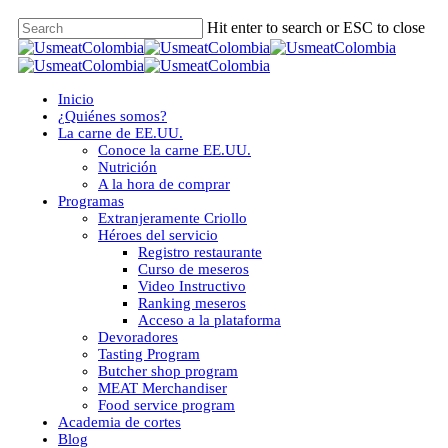
Skip
Hit enter to search or ESC to close
to
Close
main
Search
content
Menu
Inicio
¿Quiénes somos?
La carne de EE.UU.
Conoce la carne EE.UU.
Nutrición
A la hora de comprar
Programas
Extranjeramente Criollo
Héroes del servicio
Registro restaurante
Curso de meseros
Video Instructivo
Ranking meseros
Acceso a la plataforma
Devoradores
Tasting Program
Butcher shop program
MEAT Merchandiser
Food service program
Academia de cortes
Blog