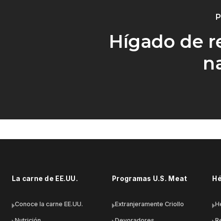
P
Hígado de re
n
La carne de EE.UU.
Programas U.S. Meat
Hé
Conoce la carne EE.UU.
Extranjeramente Criollo
H
Nutrición
Devoradores
R