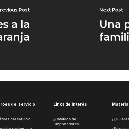
revious Post
Next Post
s a la
Una p
aranja
famil
roes del servicio
Links de interés
Material
éroes del servicio
Catálogo de
¿Quieres
importadores
egistro restaurante
Estructu