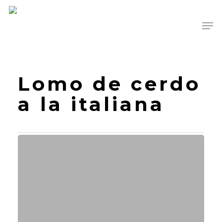
Skip
Men
to
main
content
Lomo de cerdo
a la italiana