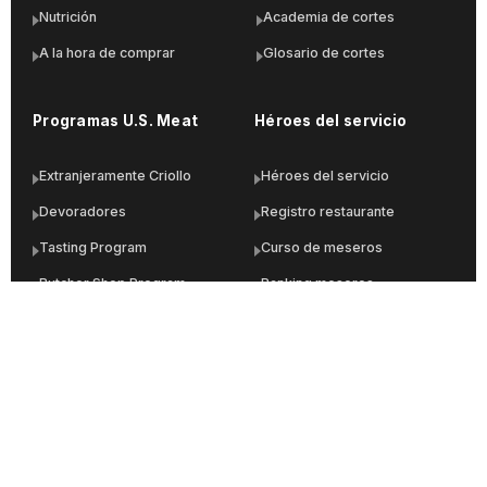
Nutrición
Academia de cortes
A la hora de comprar
Glosario de cortes
Programas U.S. Meat
Héroes del servicio
Extranjeramente Criollo
Héroes del servicio
Devoradores
Registro restaurante
Tasting Program
Curso de meseros
Butcher Shop Program
Ranking meseros
MEAT Merchandiser
Acceso a la plataforma
Food Service Program
Links de interés
Material de industria
Catálogo de importadores
¿Quieres ser importador?