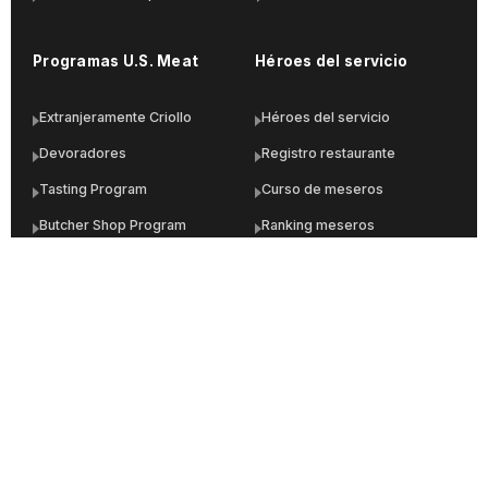
Programas U.S. Meat
Héroes del servicio
Extranjeramente Criollo
Héroes del servicio
Devoradores
Registro restaurante
Tasting Program
Curso de meseros
Butcher Shop Program
Ranking meseros
MEAT Merchandiser
Acceso a la plataforma
Food Service Program
Links de interés
Material de industria
Catálogo de importadores
¿Quieres ser importador?
Calendario de eventos
Estructurando mi menú