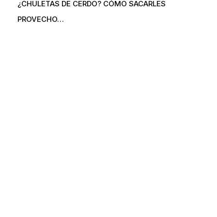
¿CHULETAS DE CERDO? CÓMO SACARLES
PROVECHO…
Somos la Federación de Exportadores de Carne de los
EE.UU (U.S Meat Export Federation) en Colombia.
info@usmeatcolombia.com
La carne de EE.UU.
Académico