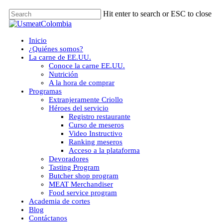
Skip
Hit enter to search or ESC to close
to
Close
main
Search
content
Menu
Inicio
¿Quiénes somos?
La carne de EE.UU.
Conoce la carne EE.UU.
Nutrición
A la hora de comprar
Programas
Extranjeramente Criollo
Héroes del servicio
Registro restaurante
Curso de meseros
Video Instructivo
Ranking meseros
Acceso a la plataforma
Devoradores
Tasting Program
Butcher shop program
MEAT Merchandiser
Food service program
Academia de cortes
Blog
Contáctanos