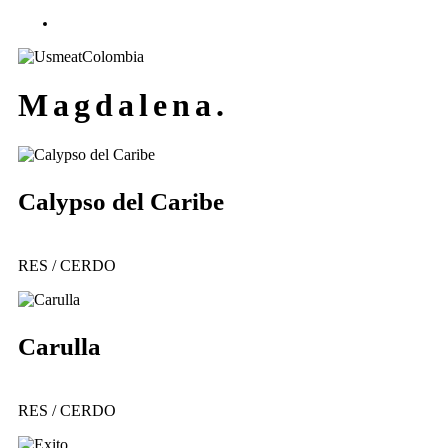
facebook
youtube
instagram
tiktok
Magdalena.
Calypso del Caribe
RES / CERDO
Carulla
RES / CERDO