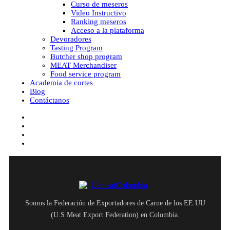
Curso de meseros
Video Instructivo
Ranking meseros
Acceso a la plataforma
Devoradores
Tasting Program
Butcher shop program
MEAT Merchandiser
Food service program
Academia de cortes
Blog
Contáctanos
facebook
youtube
instagram
tiktok
Somos la Federación de Exportadores de Carne de los EE.UU
(U.S Meat Export Federation) en Colombia.