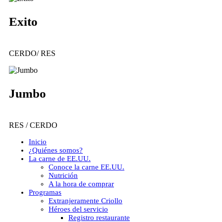
Exito
CERDO/ RES
Jumbo
RES / CERDO
Close
Inicio
Menu
¿Quiénes somos?
La carne de EE.UU.
Conoce la carne EE.UU.
Nutrición
A la hora de comprar
Programas
Extranjeramente Criollo
Héroes del servicio
Registro restaurante