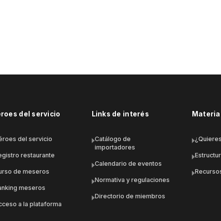
roes del servicio
Links de interés
Material
éroes del servicio
Catálogo de
¿Quieres
importadores
egistro restaurante
Estructu
Calendario de eventos
urso de meseros
Recursos
Normativa y regulaciones
anking meseros
Directorio de miembros
cceso a la plataforma