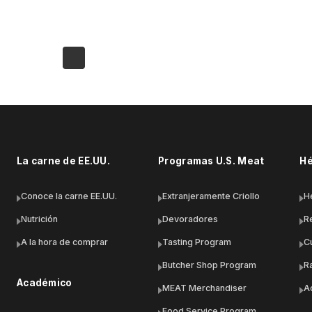
La carne de EE.UU.
Programas U.S. Meat
Hé
Conoce la carne EE.UU.
Extranjeramente Criollo
H
Nutrición
Devoradores
R
A la hora de comprar
Tasting Program
C
Butcher Shop Program
R
Académico
MEAT Merchandiser
A
Food Service Program