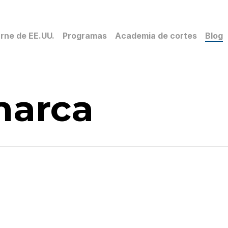
rne de EE.UU.
Programas
Academia de cortes
Blog
marca