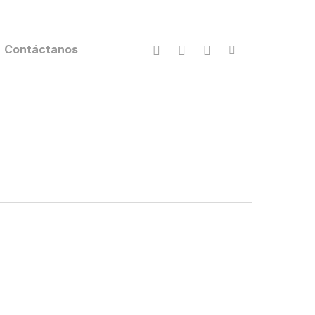
facebook
youtube
instagram
tiktok
Contáctanos