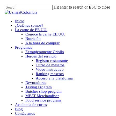
Skip
Hit enter to search or ESC to close
to
Close
main
Search
content
Menu
Inicio
¿Quiénes somos?
La carne de EE.UU.
Conoce la carne EE.UU.
Nutrición
A la hora de comprar
Programas
Extranjeramente Criollo
Héroes del servicio
Registro restaurante
Curso de meseros
Video Instructivo
Ranking meseros
Acceso a la plataforma
Devoradores
Tasting Program
Butcher shop program
MEAT Merchandiser
Food service program
Academia de cortes
Blog
Contáctanos