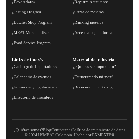
Devoradores
Registro restaurante
Tasting Program
Curso de meseros
Butcher Shop Program
Ranking meseros
MEAT Merchandiser
Acceso a la plataforma
Food Service Program
Links de interés
Material de industria
Catálogo de importadores
¿Quieres ser importador?
Calendario de eventos
Estructurando mi menú
Normativa y regulaciones
Recursos de marketing
Directorio de miembros
¿Quiénes somos?
Blog
Contáctanos
Política de tratamiento de datos
© 2024 USMEAT Colombia. Hecho por ENMENTE®