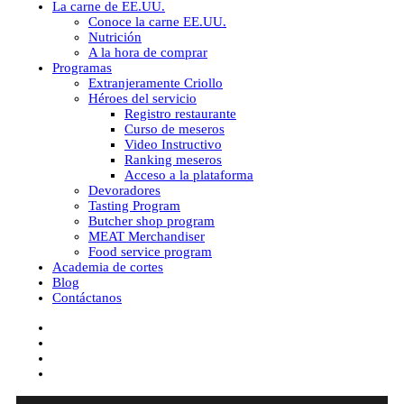
La carne de EE.UU.
Conoce la carne EE.UU.
Nutrición
A la hora de comprar
Programas
Extranjeramente Criollo
Héroes del servicio
Registro restaurante
Curso de meseros
Video Instructivo
Ranking meseros
Acceso a la plataforma
Devoradores
Tasting Program
Butcher shop program
MEAT Merchandiser
Food service program
Academia de cortes
Blog
Contáctanos
facebook
youtube
instagram
tiktok