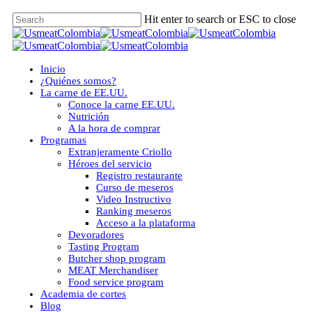
Skip
Hit enter to search or ESC to close
to
Close
main
Search
content
Menu
Inicio
¿Quiénes somos?
La carne de EE.UU.
Conoce la carne EE.UU.
Nutrición
A la hora de comprar
Programas
Extranjeramente Criollo
Héroes del servicio
Registro restaurante
Curso de meseros
Video Instructivo
Ranking meseros
Acceso a la plataforma
Devoradores
Tasting Program
Butcher shop program
MEAT Merchandiser
Food service program
Academia de cortes
Blog