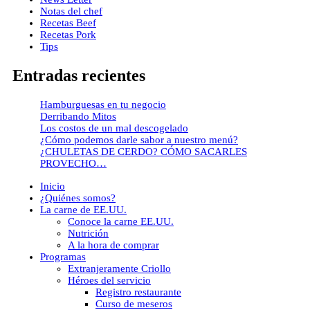
Notas del chef
Recetas Beef
Recetas Pork
Tips
Entradas recientes
Hamburguesas en tu negocio
Derribando Mitos
Los costos de un mal descogelado
¿Cómo podemos darle sabor a nuestro menú?
¿CHULETAS DE CERDO? CÓMO SACARLES
PROVECHO…
Close
Inicio
Menu
¿Quiénes somos?
La carne de EE.UU.
Conoce la carne EE.UU.
Nutrición
A la hora de comprar
Programas
Extranjeramente Criollo
Héroes del servicio
Registro restaurante
Curso de meseros