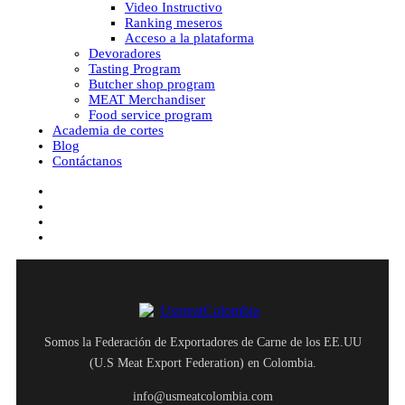
Video Instructivo
Ranking meseros
Acceso a la plataforma
Devoradores
Tasting Program
Butcher shop program
MEAT Merchandiser
Food service program
Academia de cortes
Blog
Contáctanos
facebook
youtube
instagram
tiktok
Somos la Federación de Exportadores de Carne de los EE.UU
(U.S Meat Export Federation) en Colombia.
info@usmeatcolombia.com