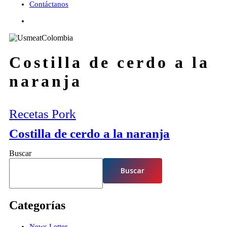
Contáctanos
facebook
youtube
instagram
tiktok
Costilla de cerdo a la
naranja
Recetas Pork
Costilla de cerdo a la naranja
Buscar
Buscar
Categorías
News Letter