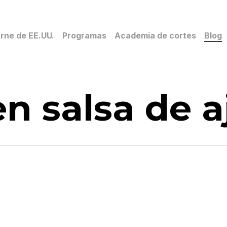
rne de EE.UU.
Programas
Academia de cortes
Blog
en salsa de a