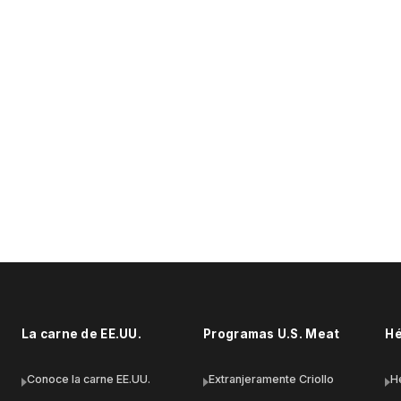
Recetas Pork
Costillas en salsa de ajíes
La carne de EE.UU.
Programas U.S. Meat
Hé
Conoce la carne EE.UU.
Extranjeramente Criollo
H