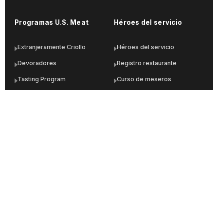
Programas U.S. Meat
Héroes del servicio
Extranjeramente Criollo
Héroes del servicio
Devoradores
Registro restaurante
Tasting Program
Curso de meseros
Butcher Shop Program
Ranking meseros
MEAT Merchandiser
Acceso a la plataforma
Food Service Program
Links de interés
Material de industria
Catálogo de importadores
¿Quieres ser importador?
Calendario de eventos
Estructurando mi menú
Normativa y regulaciones
Recursos de marketing