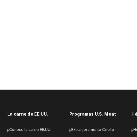
Notas del chef
EL CAMINO DEL CERDO
La carne de EE.UU.
Programas U.S. Meat
Hé
Conoce la carne EE.UU.
Extranjeramente Criollo
H