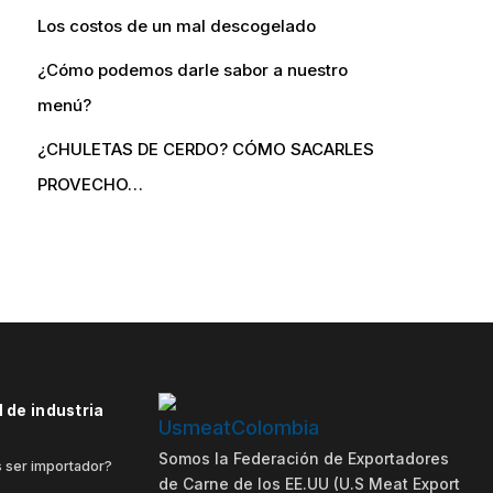
Los costos de un mal descogelado
¿Cómo podemos darle sabor a nuestro
menú?
¿CHULETAS DE CERDO? CÓMO SACARLES
PROVECHO…
 de industria
Somos la Federación de Exportadores
 ser importador?
de Carne de los EE.UU (U.S Meat Export