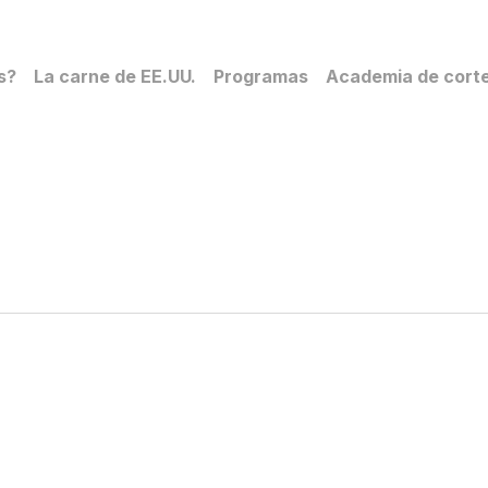
s?
La carne de EE.UU.
Programas
Academia de cort