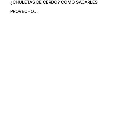
¿CHULETAS DE CERDO? CÓMO SACARLES
PROVECHO…
Somos la Federación de Exportadores de Carne de los
EE.UU (U.S Meat Export Federation) en Colombia.
info@usmeatcolombia.com
La carne de EE.UU.
Académico